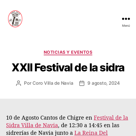
Menú
C
o
r
o
C
NOTICIAS Y EVENTOS
V
a
XXII Festival de la sidra
i
t
l
e
l
g
Por
Coro Villa de Navia
9 agosto, 2024
A
F
a
o
u
e
d
r
t
c
e
í
o
h
N
a
r
a
a
s
10 de Agosto Cantos de Chigre en
d
d
Festival de la
v
e
e
i
Sidra Villa de Navia
, de 12:30 a 14:45 en las
l
l
a
sidrerías de Navia junto a
La Reina Del