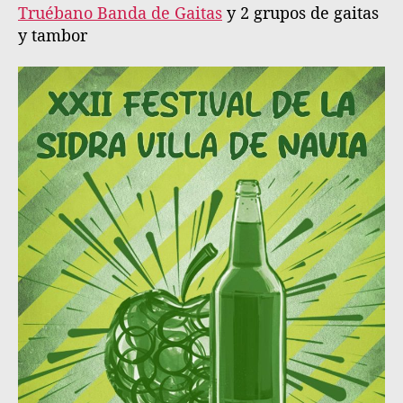
a
a
Truébano Banda de Gaitas
y 2 grupos de gaitas
e
e
y tambor
n
n
t
t
r
r
a
a
d
d
a
a