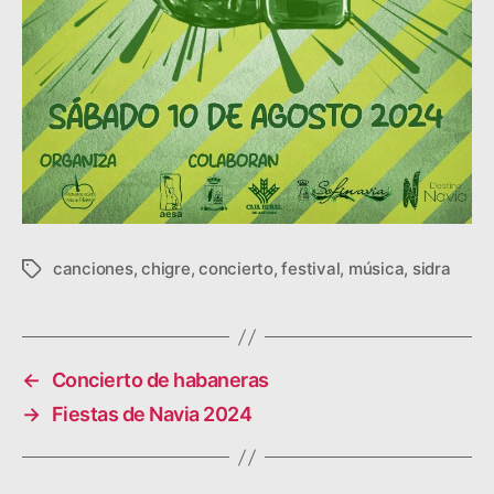
canciones
,
chigre
,
concierto
,
festival
,
música
,
sidra
E
t
i
q
u
←
Concierto de habaneras
e
→
Fiestas de Navia 2024
t
a
s