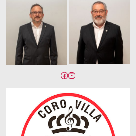
Carlos García
Fernando Pérez
Mariscal
García
Facebook
YouTube