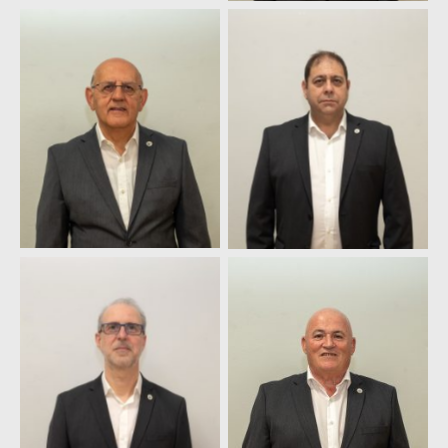
Manuel Fernández
Modesto J. López
Garaot
José Antonio Díaz
Alfonso Méndez
Rodríguez
Fernández