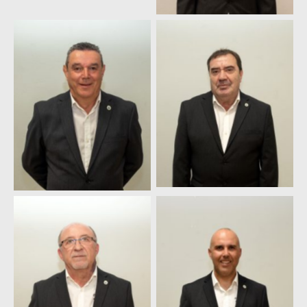
Suso Vijande
José Francisco López
Quintana
Benigno Méndez
Victor Sierra
Méndez
Acevedo