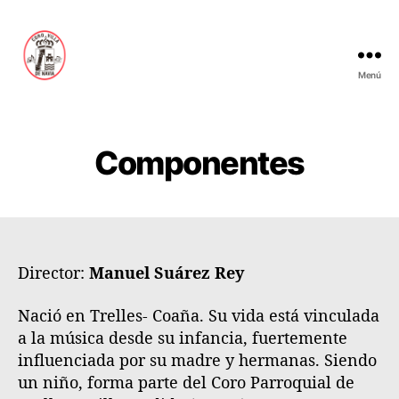
Menú
C
o
r
o
Componentes
V
i
l
l
a
d
Director:
Manuel Suárez Rey
e
N
Nació en Trelles- Coaña. Su vida está vinculada
a
a la música desde su infancia, fuertemente
v
influenciada por su madre y hermanas. Siendo
i
un niño, forma parte del Coro Parroquial de
a