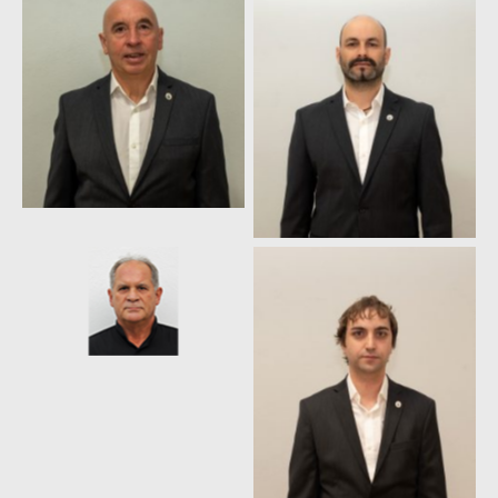
Fco. José Castro
Fco. Javier Álvarez
Manso
Álvarez
Antolín Diaz Árias
David Fernández
Fernández