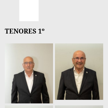
TENORES 1º
José González
Odón Cantategui
Rodríguez