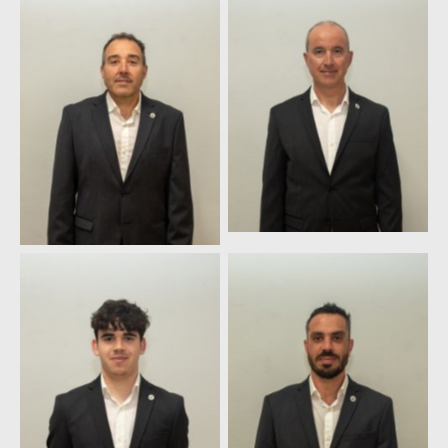
Marcelino López
Pedro Pablo Álvarez
Pérez
Pérez
Adolfo González
Manuel Suárez
García
Fernández