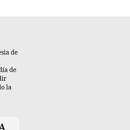
esia de
día de
dir
o la