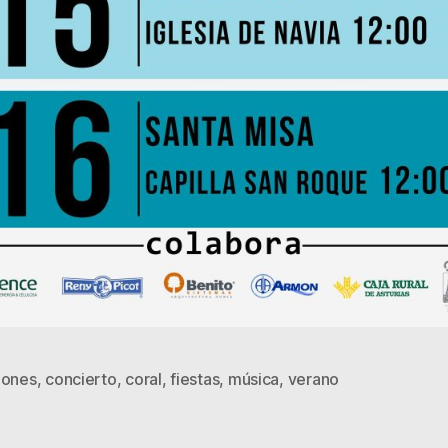
iones
,
concierto
,
coral
,
fiestas
,
música
,
verano
s