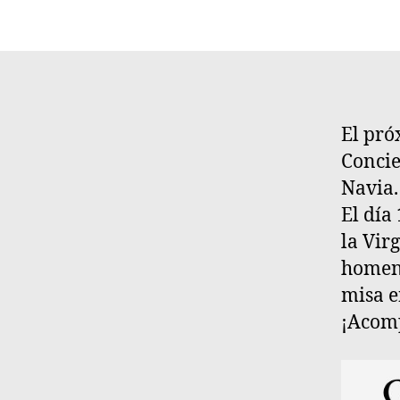
El pró
Concie
Navia.
El día
la Vir
homena
misa e
¡Acom