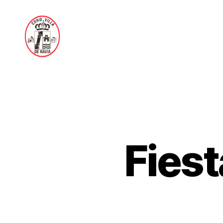
Coro
Villa
de
Navia
Fies