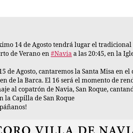
la
la
entrada
entrada
ximo 14 de Agosto tendrá lugar el tradicional
rto de Verano en
#Navia
a las 20:45, en la Igl
 15 de Agosto, cantaremos la Santa Misa en el 
gen de la Barca. El 16 será el momento de ren
je al copatrón de Navia, San Roque, cantand
n la Capilla de San Roque
páñanos!