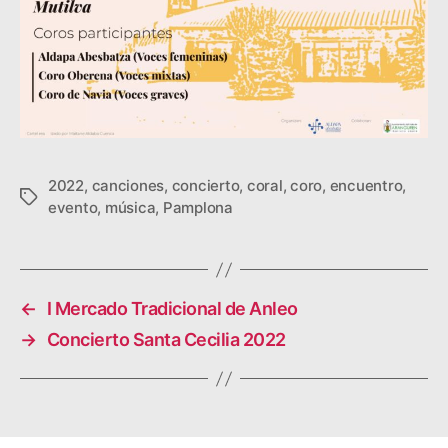
2022
,
canciones
,
concierto
,
coral
,
coro
,
encuentro
,
E
evento
,
música
,
Pamplona
t
i
q
u
e
←
I Mercado Tradicional de Anleo
t
→
Concierto Santa Cecilia 2022
a
s