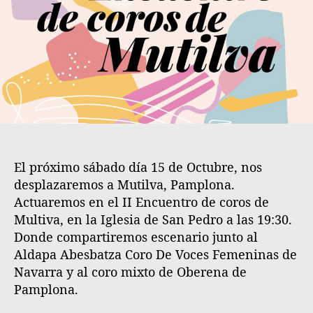
l
l
a
a
e
e
n
n
t
t
r
r
a
a
d
d
a
a
El próximo sábado día 15 de Octubre, nos
desplazaremos a Mutilva, Pamplona.
Actuaremos en el II Encuentro de coros de
Multiva, en la Iglesia de San Pedro a las 19:30.
Donde compartiremos escenario junto al
Aldapa Abesbatza Coro De Voces Femeninas de
Navarra y al coro mixto de Oberena de
Pamplona.